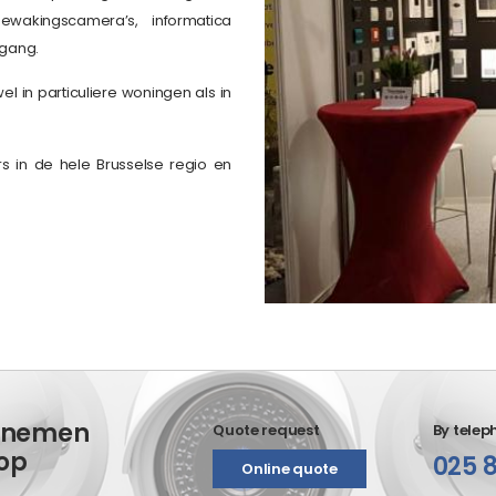
bewakingscamera’s, informatica
ngang.
l in particuliere woningen als in
 in de hele Brusselse regio en
e nemen
Quote request
By telep
 op
025 8
Online quote