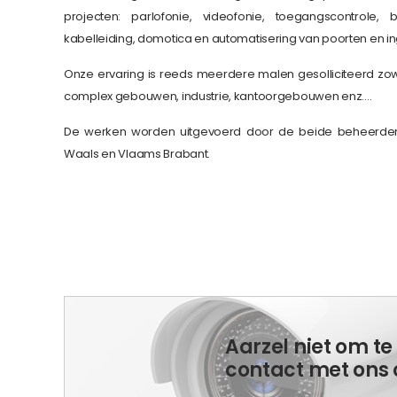
projecten: parlofonie, videofonie, toegangscontrole, 
kabelleiding, domotica en automatisering van poorten en i
Onze ervaring is reeds meerdere malen gesolliciteerd zowe
complex gebouwen, industrie, kantoorgebouwen enz.…
De werken worden uitgevoerd door de beide beheerders
Waals en Vlaams Brabant.
Aarzel niet om t
contact met ons