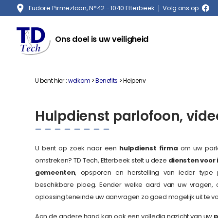
Eudore Pirmezlaan, N°42 - 1040 Etterbeek
Volg ons op
Ons doel is uw veiligheid
U bent hier :
welkom
>
Benefits
> Helpenv
Hulpdienst parlofoon, vide
U bent op zoek naar een
hulpdienst firma
om uw parlof
omstreken? TD Tech, Etterbeek stelt u deze
diensten voor i
gemeenten
, opsporen en herstelling van ieder typ
beschikbare ploeg. Eender welke aard van uw vragen,
oplossing teneinde uw aanvragen zo goed mogelijk uit te v
Aan de andere hand kan ook een volledig nazicht van uw
p