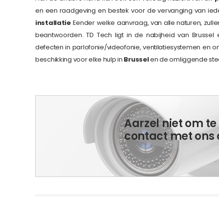
en een raadgeving en bestek voor de vervanging van ied
installatie
Eender welke aanvraag, van alle naturen, zul
beantwoorden. TD Tech ligt in de nabijheid van Brussel
defecten in parlofonie/videofonie, ventilatiesystemen en on
beschikking voor elke hulp in
Brussel
en de omliggende st
Aarzel niet om t
contact met ons