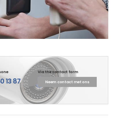
hone
Via the contact form
0 13 87
Neem contact met ons