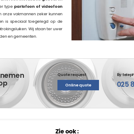
er type
parlofoon of videofoon
len onze vakmannen zeker kunnen
 en is speciaal toegelegd op de
trokingsluiken. Wij staan ter uwer
eden en gemeenten.
e nemen
Quote request
By telep
 op
025 8
Online quote
Zie ook :